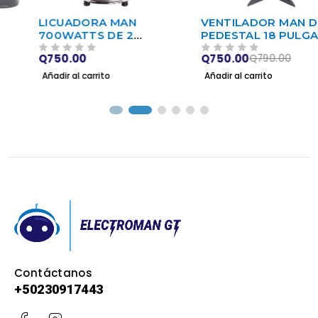
-5%
LICUADORA MAN
VENTILADOR MAN DE
700WATTS DE 2
PEDESTAL 18 PULGADAS
VELOCIDADES VASO DE
Q
750.00
Q
750.00
Q
790.00
VIDRIO
VALORADO EN
DE 5
VALORADO EN
DE 5
Añadir al carrito
Añadir al carrito
Contáctanos
+502
30917443