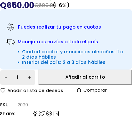
Q
650.00
VALORADO EN
DE 5
Q
690.00
(-
6
%)
Puedes realizar tu pago en cuotas
Manejamos envíos a todo el país
Ciudad capital y municipios aledaños: 1 a
2 días hábiles
Interior del país: 2 a 3 días hábiles
Añadir al carrito
Comparar
SKU:
2020
Share: