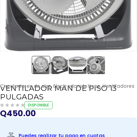
Circuladores de aire
,
Electrodomésticos
,
Ventiladores
VENTILADOR MAN DE PISO 13
PULGADAS
DISPONIBLE
Q
450.00
VALORADO EN
DE 5
Puedes realizar tu pago en cuotas