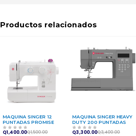
Productos relacionados
-7%
-3%
MAQUINA SINGER 12
MAQUINA SINGER HEAVY
PUNTADAS PROMISE
DUTY 200 PUNTADAS
Q
1,400.00
Q
3,300.00
Q
1,500.00
Q
3,400.00
VALORADO EN
DE 5
VALORADO EN
DE 5